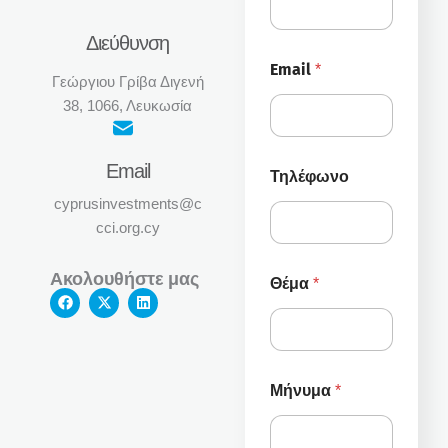
Διεύθυνση
Email
*
Γεώργιου Γρίβα Διγενή
38, 1066, Λευκωσία
Email
Τηλέφωνο
cyprusinvestments@c
cci.org.cy
Τ
Ακολουθήστε μας
Θέμα
*
η
F
X
L
λ
a
-
i
c
t
n
έ
e
w
k
φ
b
i
e
ω
o
t
d
ν
o
t
i
Μήνυμα
*
k
e
n
ο
r
Θ
έ